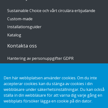
Sustainable Choice och vårt circulära erbjudande
Custom-made
Installationsguider
Katalog
Kontakta oss
Hantering av personuppgifter GDPR
Kakor
Den här webbplatsen använder cookies. Om du inte
accepterar cookies kan du stänga av cookies i din
webbläsare under säkerhetsinställningar. Du kan också
Copyright 2026 HL Display AB. All rights reserved.
ställa in din webbläsare för att varna dig varje gång en
webbplats försöker lägga en cookie på din dator.