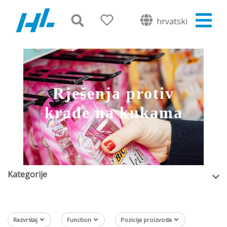
hrvatski
Rješenja protiv
krađe na kukama
Kategorije
Razvrstaj
Function
Pozicija proizvoda