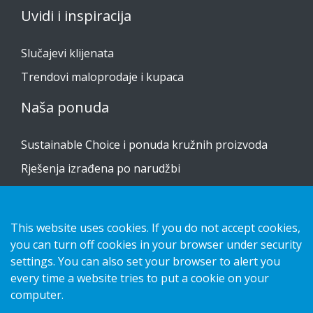
Uvidi i inspiracija
Slučajevi klijenata
Trendovi maloprodaje i kupaca
Naša ponuda
Sustainable Choice i ponuda kružnih proizvoda
Rješenja izrađena po narudžbi
Vodiči za postavljanje
Katalog
This website uses cookies. If you do not accept cookies,
Obratite nam se
you can turn off cookies in your browser under security
settings. You can also set your browser to alert you
every time a website tries to put a cookie on your
obavijest o privatnosti
computer.
Kolačići