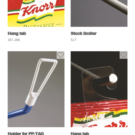
Hang tab
Stock limiter
261-268
SLT
Holder for PP-TAG
Hang tab