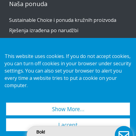
Naša ponuda
Sustainable Choice i ponuda kružnih proizvoda
Rješenja izrađena po narudžbi
Vodiči za postavljanje
Katalog
This website uses cookies. If you do not accept cookies,
Obratite nam se
you can turn off cookies in your browser under security
settings. You can also set your browser to alert you
every time a website tries to put a cookie on your
obavijest o privatnosti
computer.
Kolačići
Show More…
Copyright 2026 HL Display AB. All rights reserved.
I accept
Bok!