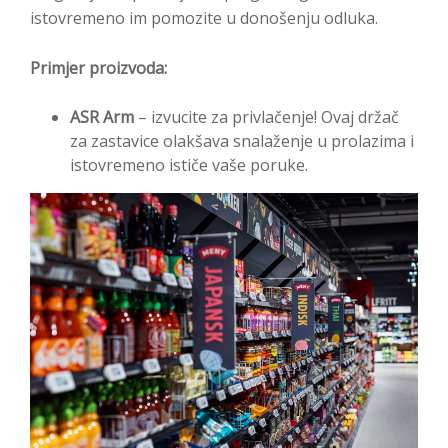
istovremeno im pomozite u donošenju odluka.
Primjer proizvoda:
ASR Arm
– izvucite za privlačenje! Ovaj držač
za zastavice olakšava snalaženje u prolazima i
istovremeno ističe vaše poruke.