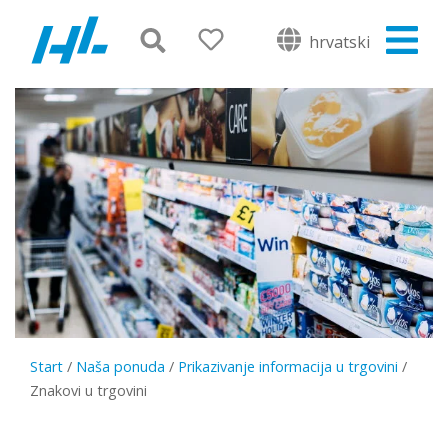
hrvatski
Start
/
Naša ponuda
/
Prikazivanje informacija u trgovini
/
Znakovi u trgovini