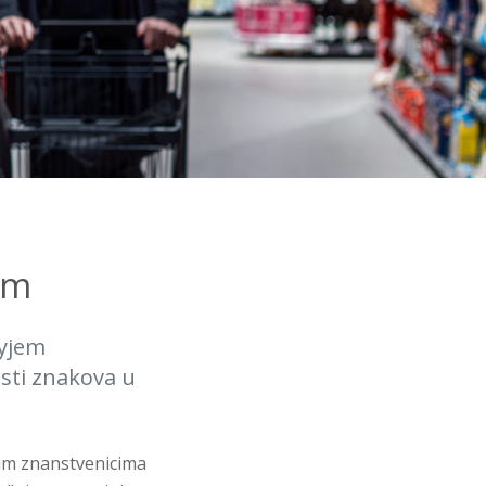
om
nyjem
sti znakova u
ćim znanstvenicima