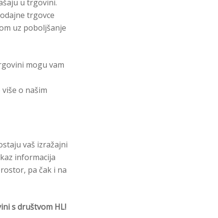
šaju u trgovini.
rodajne trgovce
kom uz poboljšanje
 trgovini mogu vam
 više o našim
staju vaš izražajni
ikaz informacija
rostor, pa čak i na
ini s društvom HL!