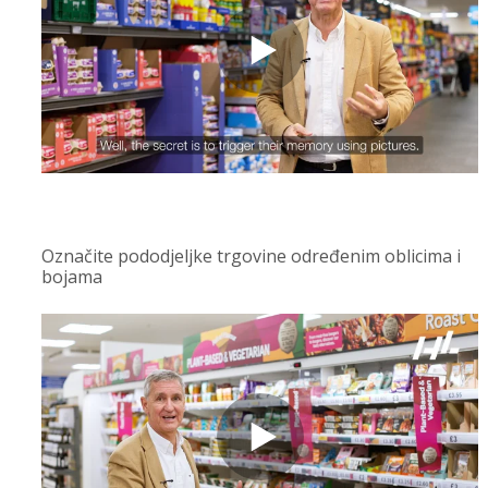
Označite pododjeljke trgovine određenim oblicima i
bojama