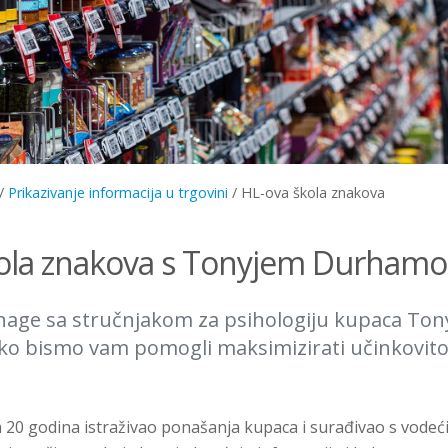
/
Prikazivanje informacija u trgovini
/
HL-ova škola znakova
kola znakova s Tonyjem Durham
nage sa stručnjakom za psihologiju kupaca To
 bismo vam pomogli maksimizirati učinkovito
h 20 godina istraživao ponašanja kupaca i surađivao s vode