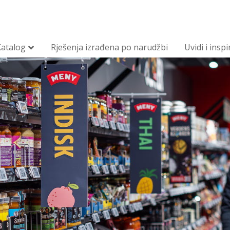
Katalog
Rješenja izrađena po narudžbi
Uvidi i inspi