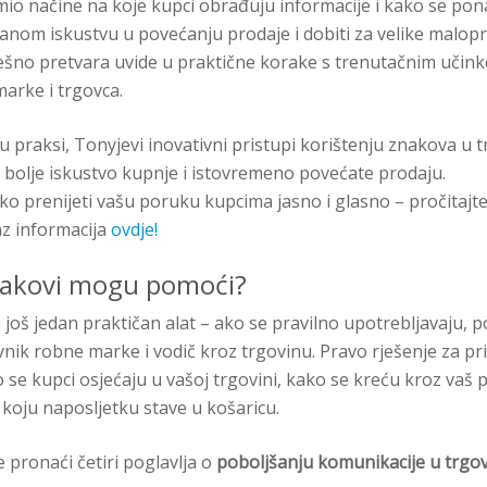
mio načine na koje kupci obrađuju informacije i kako se pona
anom iskustvu u povećanju prodaje i dobiti za velike malop
ješno pretvara uvide u praktične korake s trenutačnim učin
marke i trgovca.
u praksi, Tonyjevi inovativni pristupi korištenju znakova u
 bolje iskustvo kupnje i istovremeno povećate prodaju.
o prenijeti vašu poruku kupcima jasno i glasno – pročitajte
az informacija
ovdje!
akovi mogu pomoći?
još jedan praktičan alat – ako se pravilno upotrebljavaju, po
nik robne marke i vodič kroz trgovinu. Pravo rješenje za pr
 se kupci osjećaju u vašoj trgovini, kako se kreću kroz vaš p
 koju naposljetku stave u košaricu.
pronaći četiri poglavlja o
poboljšanju komunikacije u trgov