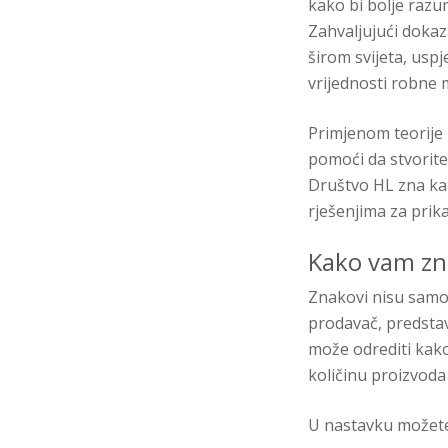
kako bi bolje razu
Zahvaljujući dokaz
širom svijeta, usp
vrijednosti robne 
Primjenom teorije 
pomoći da stvorite
Društvo HL zna kak
rješenjima za prik
Kako vam zn
Znakovi nisu samo 
prodavač, predstav
može odrediti kako
količinu proizvoda
U nastavku možete 