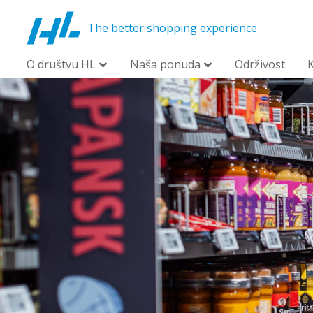
The better shopping experience
O društvu HL
Naša ponuda
Održivost