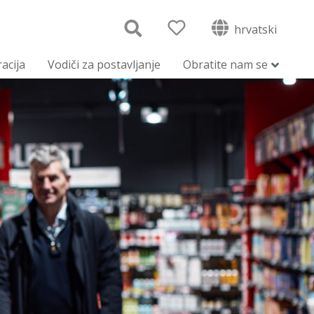
hrvatski
racija
Vodiči za postavljanje
Obratite nam se