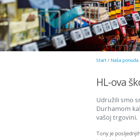
Start
/
Naša ponuda
HL-ova š
Udružili smo s
Durhamom kako
vašoj trgovini.
Tony je posljednji