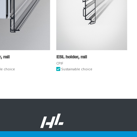
 rail
ESL holder, rail
CPIF
le choice
Sustainable choice