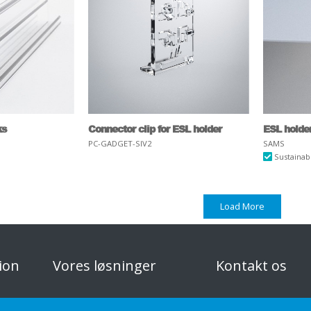
ks
Connector clip for ESL holder
ESL holder,
PC-GADGET-SIV2
SAMS
Sustainab
Load More
ion
Vores løsninger
Kontakt os
Custom-made
Privatlivspolitik