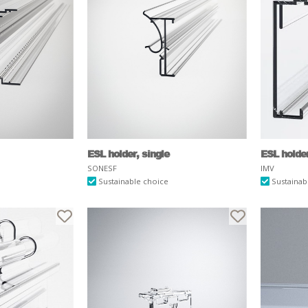
ESL holder, single
ESL holder,
SONESF
IMV
Sustainable choice
Sustainab