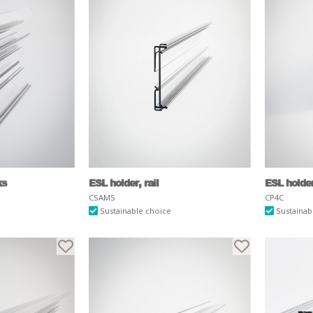
ks
ESL holder, rail
ESL holder,
CSAMS
CP4C
Sustainable choice
Sustainab