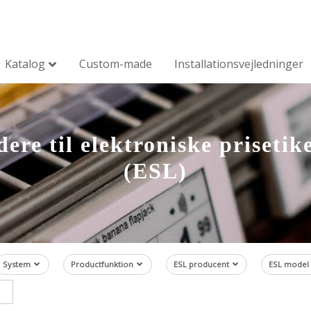
Katalog
Custom-made
Installationsvejledninger
ere til elektroniske prisetik
(ESL)
System
Productfunktion
ESL producent
ESL model