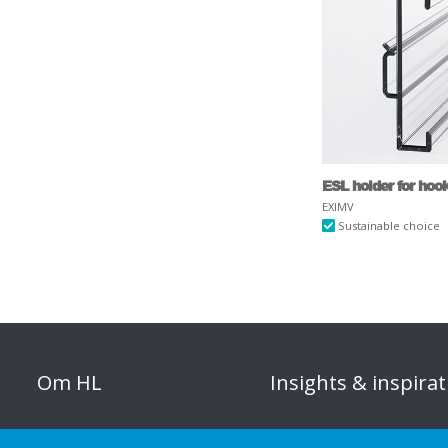
ESL holder for hoo
EXIMV
Sustainable choice
Om HL
Insights & inspirat
Organisation