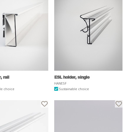
 rail
ESL holder, single
HANESF
le choice
Sustainable choice