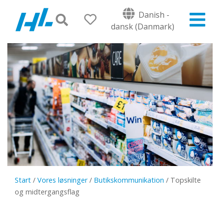
Danish -
dansk (Danmark)
Start
/
Vores løsninger
/
Butikskommunikation
/
Topskilte
og midtergangsflag