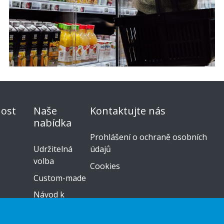
ost
Naše
Kontaktujte nás
nabídka
Prohlášení o ochraně osobních
Udržitelná
údajů
volba
Cookies
Custom-made
Návod k
instalaci
Katalog