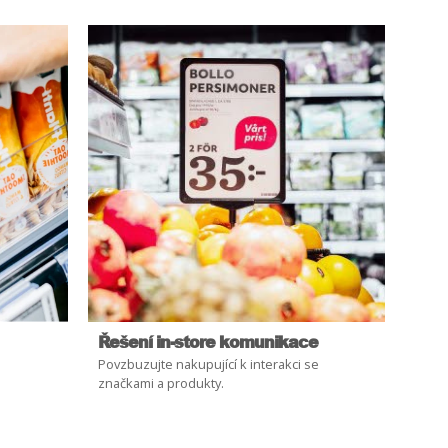
Řešení in-store komunikace
Povzbuzujte nakupující k interakci se
značkami a produkty.