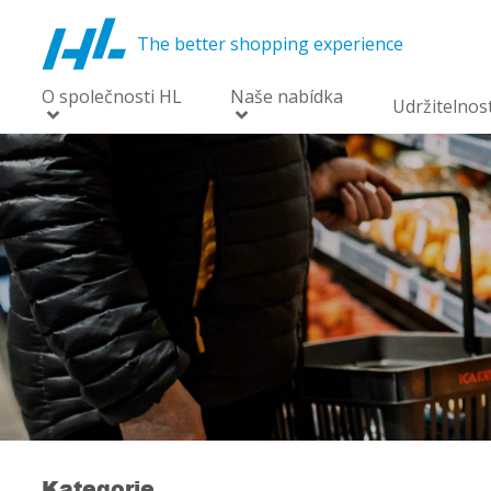
The better shopping experience
O společnosti HL
Naše nabídka
Udržitelnos
Kategorie