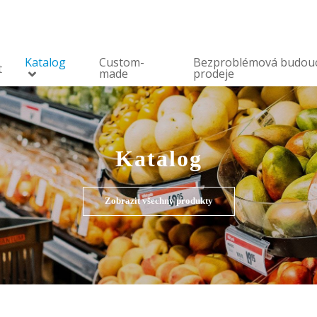
Katalog
Custom-
Bezproblémová budou
t
made
prodeje
Katalog
Zobrazit všechny produkty