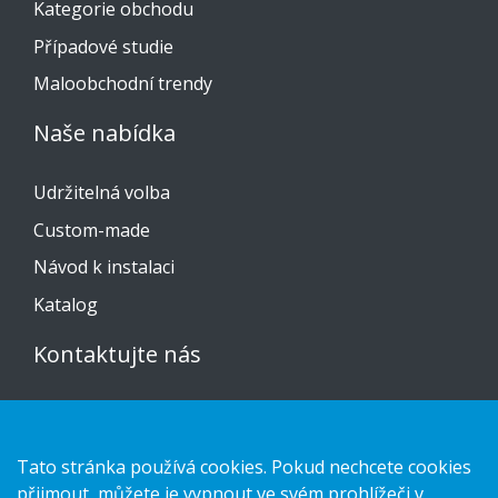
Kategorie obchodu
Případové studie
Maloobchodní trendy
Naše nabídka
Udržitelná volba
Custom-made
Návod k instalaci
Katalog
Kontaktujte nás
Prohlášení o ochraně osobních údajů
Cookies
Tato stránka používá cookies. Pokud nechcete cookies
přijmout, můžete je vypnout ve svém prohlížeči v