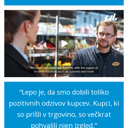
“Lepo je, da smo dobili toliko
pozitivnih odzivov kupcev. Kupci, ki
so prišli v trgovino, so večkrat
pohvalili njen izgled.”