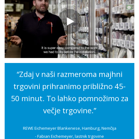
“
Zdaj v naši razmeroma majhni
trgovini prihranimo približno 45-
50 minut. To lahko pomnožimo za
večje trgovine.”
REWE Eichemeyer Blankenese, Hamburg, Nemčija
- Fabian Eichemeyer, lastnik trgovine