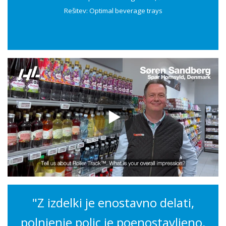
Rešitev: Optimal beverage trays
"Z izdelki je enostavno delati,
polnjenje polic je poenostavljeno,