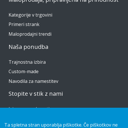
Kategorije v trgovini
Primeri strank
Maloprodajni trendi
Naša ponudba
Trajnostna izbira
Custom-made
Navodila za namestitev
Stopite v stik z nami
Izjava o zasebnosti
Cookies
Ta spletna stran uporablja piškotke. Če piškotkov ne