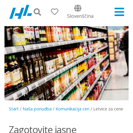
Slovenščina
Start
/
Naša ponudba
/
Komunikacija cen
/
Letvice za cene
Zagotovite jasne