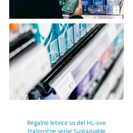
Regalne letvice so del HL-ove
trajnostne serije Sustainable