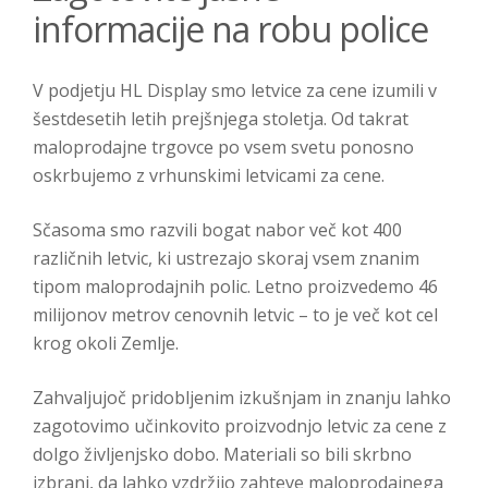
informacije na robu police
V podjetju HL Display smo letvice za cene izumili v
šestdesetih letih prejšnjega stoletja. Od takrat
maloprodajne trgovce po vsem svetu ponosno
oskrbujemo z vrhunskimi letvicami za cene.
Sčasoma smo razvili bogat nabor več kot 400
različnih letvic, ki ustrezajo skoraj vsem znanim
tipom maloprodajnih polic. Letno proizvedemo 46
milijonov metrov cenovnih letvic – to je več kot cel
krog okoli Zemlje.
Zahvaljujoč pridobljenim izkušnjam in znanju lahko
zagotovimo učinkovito proizvodnjo letvic za cene z
dolgo življenjsko dobo. Materiali so bili skrbno
izbrani, da lahko vzdržijo zahteve maloprodajnega