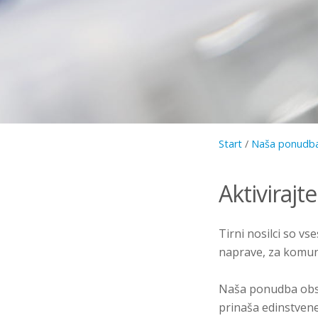
Start
/
Naša ponudb
Aktivirajt
Tirni nosilci so vs
naprave, za komuni
Naša ponudba obseg
prinaša edinstvene