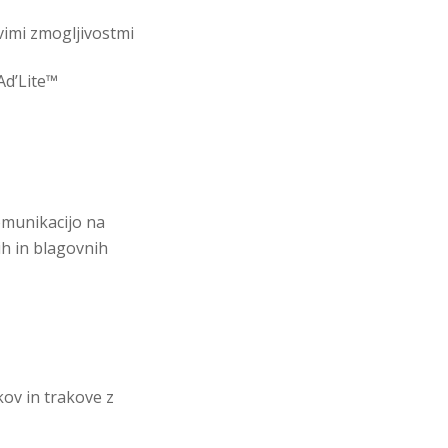
vimi zmogljivostmi
Ad’Lite™
omunikacijo na
ih in blagovnih
kov in trakove z