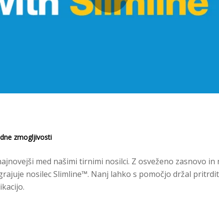
dne zmogljivosti
najnovejši med našimi tirnimi nosilci. Z osveženo zasnovo in
rajuje nosilec Slimline™. Nanj lahko s pomočjo držal pritrdi
kacijo.