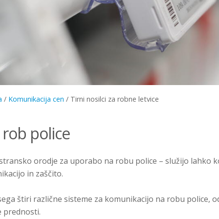
a
/
Komunikacija cen
/
Tirni nosilci za robne letvice
e rob police
estransko orodje za uporabo na robu police – služijo lahko ko
kacijo in zaščito.
a štiri različne sisteme za komunikacijo na robu police, o
 prednosti.