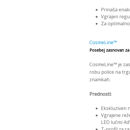
Prinaša enak
Vgrajen regu
Za optimalno 
CosmeLine™
Posebej zasnovan za d
CosmeLine™ je zasn
robu police na trgu
znamkah.
Prednosti:
Ekskluziven 
Vgrajene reže
LED lučmi Ad
T-profil za r