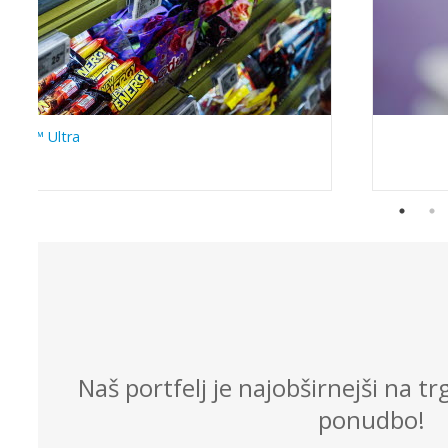
imline™ Ultra
Naš portfelj je najobširnejši na t
ponudbo!