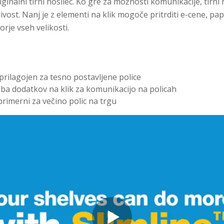
iginalni tirni nosilec. Ko gre za možnosti komunikacije, tirn
ivost. Nanj je z elementi na klik mogoče pritrditi e-cene, pap
rje vseh velikosti.
e prilagojen za tesno postavljene police
ba dodatkov na klik za komunikacijo na policah
 primerni za večino polic na trgu