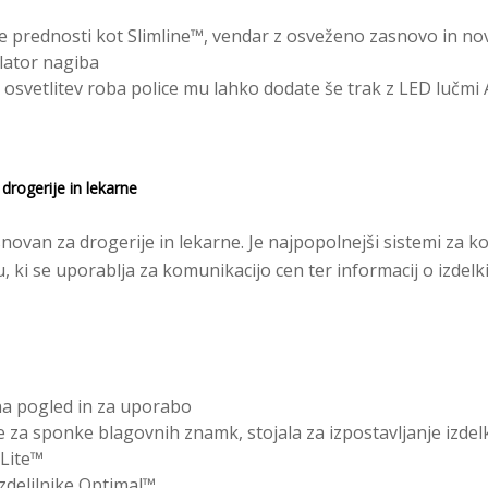
e prednosti kot Slimline™, vendar z osveženo zasnovo in no
lator nagiba
osvetlitev roba police mu lahko dodate še trak z LED lučmi 
rogerije in lekarne
ovan za drogerije in lekarne. Je najpopolnejši sistemi za k
, ki se uporablja za komunikacijo cen ter informacij o izdelk
na pogled in za uporabo
 za sponke blagovnih znamk, stojala za izpostavljanje izdel
’Lite™
azdelilnike Optimal™