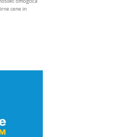
i nosilec omogoča
irne cene in