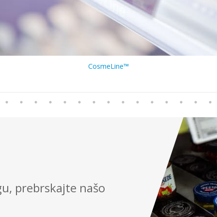
CosmeLine™
rgu, prebrskajte našo