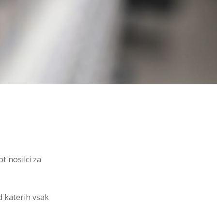
t nosilci za
d katerih vsak