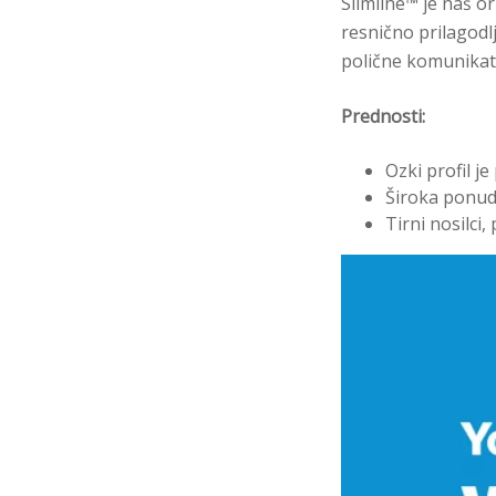
Slimline™ je naš or
resnično prilagodlj
polične komunikato
Prednosti:
Ozki profil j
Široka ponud
Tirni nosilci,