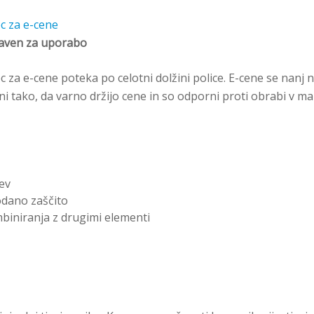
ec za e-cene
taven za uporabo
lec za e-cene poteka po celotni dolžini police. E-cene se nanj n
ni tako, da varno držijo cene in so odporni proti obrabi v 
tev
odano zaščito
iniranja z drugimi elementi