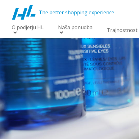
The better shopping experience
O podjetju HL
Naša ponudba
Trajnostnost