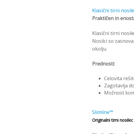
Klasični tirni nosil
Praktičen in enos
Klasični tirni nosi
Nosilci so zasnova
okolju.
Prednosti:
Celovita reši
Zagotavlja d
Možnost komb
Slimline™
Originalni tirni nosilec