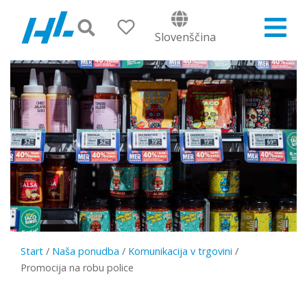
Slovenščina
Start
/
Naša ponudba
/
Komunikacija v trgovini
/
Promocija na robu police