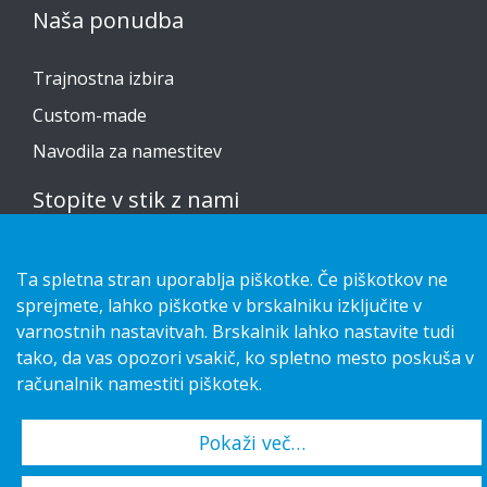
Naša ponudba
Trajnostna izbira
Custom-made
Navodila za namestitev
Stopite v stik z nami
Izjava o zasebnosti
Ta spletna stran uporablja piškotke. Če piškotkov ne
Cookies
sprejmete, lahko piškotke v brskalniku izključite v
varnostnih nastavitvah. Brskalnik lahko nastavite tudi
tako, da vas opozori vsakič, ko spletno mesto poskuša v
računalnik namestiti piškotek.
Copyright 2026 HL Display AB. All rights reserved.
Pokaži več…