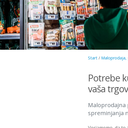
Start
/
Maloprodaja, 
Potrebe k
vaša trgov
Maloprodajna 
spreminjanja n
Verjamemo, da to z