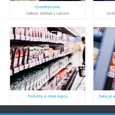
Osvetlitev polic
Odličen začetek z Larsom
za d
Prislužite si obisk kupca
Zakaj je 