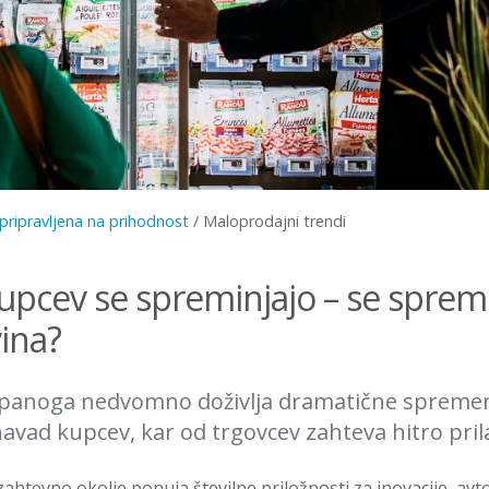
pripravljena na prihodnost
/
Maloprodajni trendi
upcev se spreminjajo – se spremi
ina?
panoga nedvomno doživlja dramatične spreme
avad kupcev, kar od trgovcev zahteva hitro pril
ahtevno okolje ponuja številne priložnosti za inovacije, avto