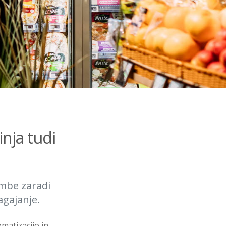
nja tudi
mbe zaradi
agajanje.
matizacijo in