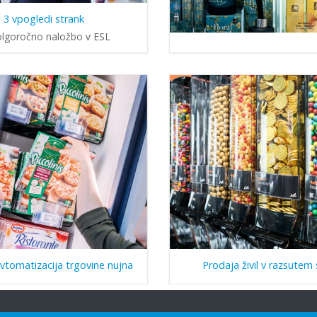
3 vpogledi strank
olgoročno naložbo v ESL
avtomatizacija trgovine nujna
Prodaja živil v razsutem 