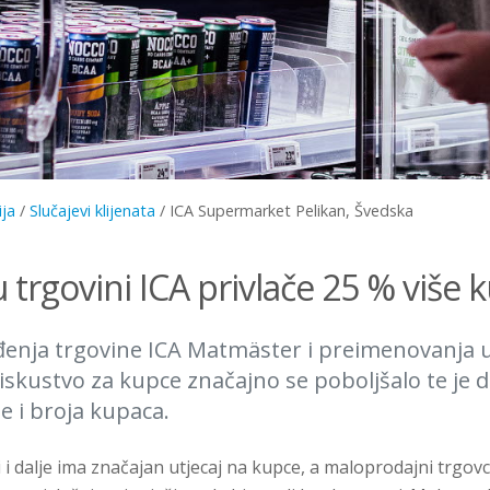
ija
/
Slučajevi klijenata
/
ICA Supermarket Pelikan, Švedska
u trgovini ICA privlače 25 % više 
nja trgovine ICA Matmäster i preimenovanja u 
skustvo za kupce značajno se poboljšalo te je d
e i broja kupaca.
i i dalje ima značajan utjecaj na kupce, a maloprodajni trgov