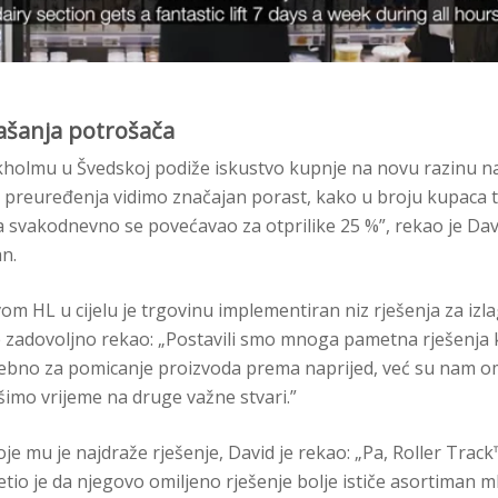
šanja potrošača
ckholmu u Švedskoj podiže iskustvo kupnje na novu razinu n
Od preuređenja vidimo značajan porast, kako u broju kupaca t
a svakodnevno se povećavao za otprilike 25 %”, rekao je Davi
an.
om HL u cijelu je trgovinu implementiran niz rješenja za izl
e zadovoljno rekao: „Postavili smo mnoga pametna rješenja
rebno za pomicanje proizvoda prema naprijed, već su nam o
imo vrijeme na druge važne stvari.”
oje mu je najdraže rješenje, David je rekao: „Pa, Roller Trac
etio je da njegovo omiljeno rješenje bolje ističe asortiman ml