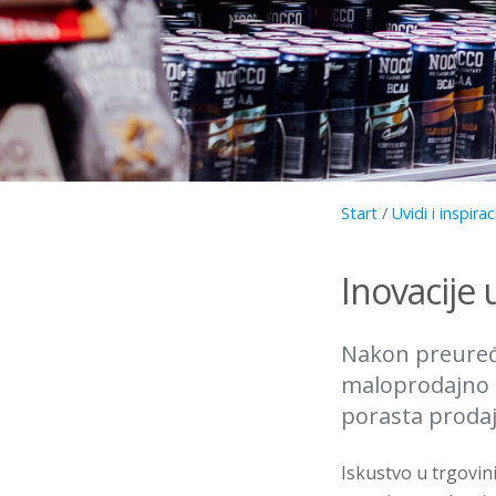
Start
/
Uvidi i inspirac
Inovacije 
Nakon preuređe
maloprodajno i
porasta prodaj
Iskustvo u trgovin