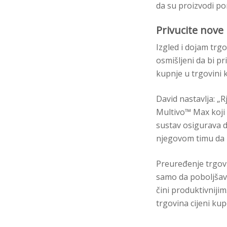
da su proizvodi po
Privucite nove
Izgled i dojam trgo
osmišljeni da bi pr
kupnje u trgovini k
David nastavlja: „
Multivo™ Max koji 
sustav osigurava d
njegovom timu da p
Preuređenje trgovi
samo da poboljšava
čini produktivnijim
trgovina cijeni kup