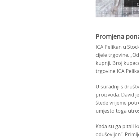
Promjena pona
ICA Pelikan u Sto
cijele trgovine. „
kupnji. Broj kupac
trgovine ICA Pelik
U suradnji s društv
proizvoda. David j
štede vrijeme pot
umjesto toga utroš
Kada su ga pitali k
oduševljen”. Primij