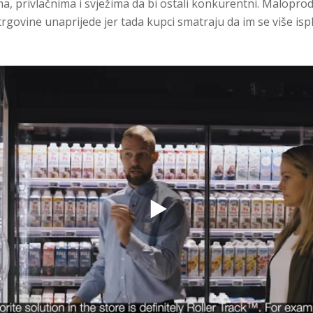
, privlačnima i svježima da bi ostali konkurentni. Malopro
govine unaprijede jer tada kupci smatraju da im se više ispla