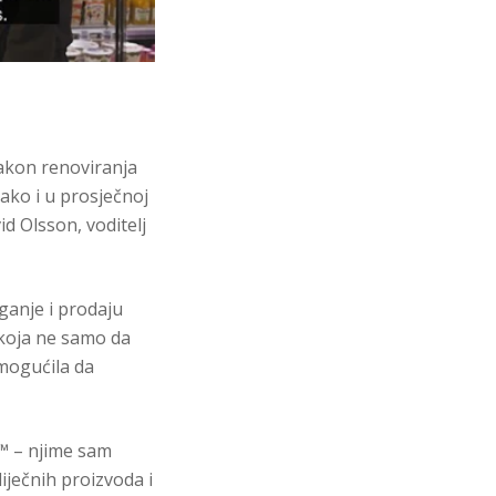
akon renoviranja
ako i u prosječnoj
d Olsson, voditelj
aganje i prodaju
 koja ne samo da
mogućila da
k™ – njime sam
iječnih proizvoda i