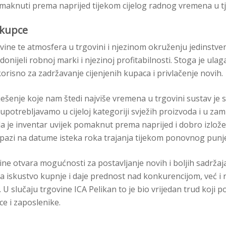
maknuti prema naprijed tijekom cijelog radnog vremena u t
 kupce
vine te atmosfera u trgovini i njezinom okruženju jedinstveni
idonijeli robnoj marki i njezinoj profitabilnosti. Stoga je ula
orisno za zadržavanje cijenjenih kupaca i privlačenje novih.
Rješenje koje nam štedi najviše vremena u trgovini sustav je 
upotrebljavamo u cijeloj kategoriji svježih proizvoda i u zam
a je inventar uvijek pomaknut prema naprijed i dobro izlože
azi na datume isteka roka trajanja tijekom ponovnog punje
ne otvara mogućnosti za postavljanje novih i boljih sadržaja
 iskustvo kupnje i daje prednost nad konkurencijom, već i 
. U slučaju trgovine ICA Pelikan to je bio vrijedan trud koji 
ce i zaposlenike.