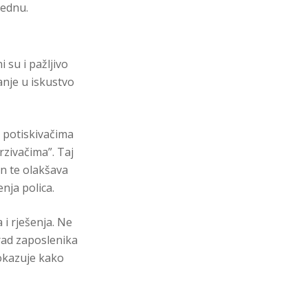
jednu.
 su i pažljivo
ganje u iskustvo
s potiskivačima
rzivačima”. Taj
n te olakšava
nja polica.
 i rješenja. Ne
rad zaposlenika
pokazuje kako