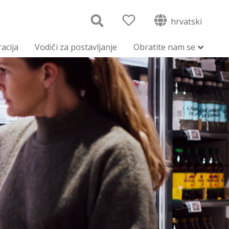
hrvatski
racija
Vodiči za postavljanje
Obratite nam se