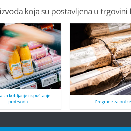
oizvoda koja su postavljena u trgovini 
a za kotrljanje i ispuštanje
proizvoda
Pregrade za police
ša ponuda
Obratite nam