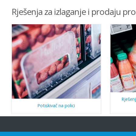
Rješenja za izlaganje i prodaju pr
Rješenj
Potiskivač na polici
O društvu HL
Uvidi i inspiracija
Na