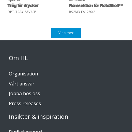
Tråg för drycker
Ramsektion för RotoShelf™
OPT-TRAY BEV60B
RS2MD FA1250/2
Visa mer
Om HL
Organisation
Vårt ansvar
Jobba hos oss
Press releases
Insikter & inspiration