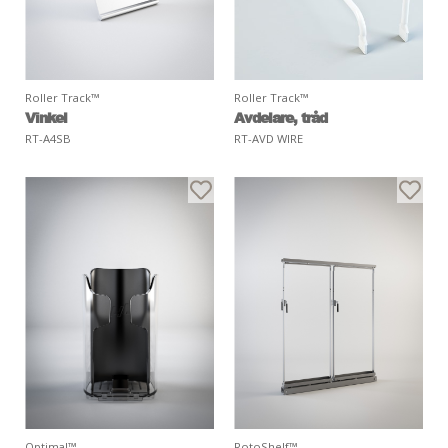
Roller Track™
Roller Track™
Vinkel
Avdelare, tråd
RT-A4SB
RT-AVD WIRE
Optimal™
RotoShelf™