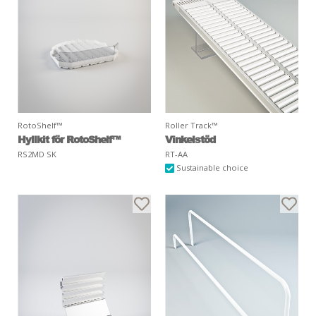
RotoShelf™
Roller Track™
Hyllkit för RotoShelf™
Vinkelstöd
RS2MD SK
RT-AA
Sustainable choice