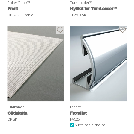
Roller Track™
TurnLoader™
Front
Hyllkit för TurnLoader™
OPT-FR Slidable
TL2MD SK
Glidbanor
Facer™
Glidplatta
Frontlist
OPGP
FAC25
Sustainable choice