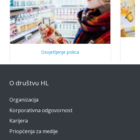
D
Osvjetljenje polica
O društvu HL
Organizacija
Korporativna odgovornost
Karijera
Priopćenja za medije