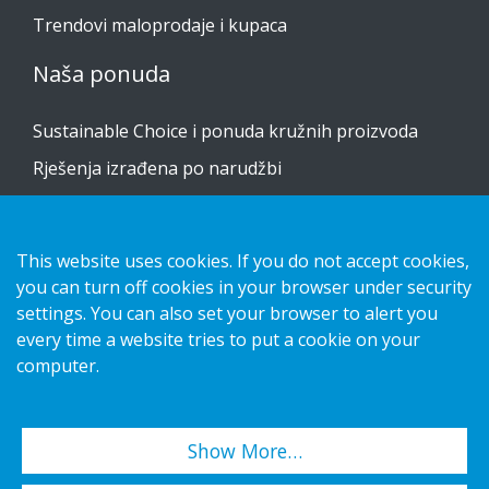
Trendovi maloprodaje i kupaca
Naša ponuda
Sustainable Choice i ponuda kružnih proizvoda
Rješenja izrađena po narudžbi
Vodiči za postavljanje
Katalog
This website uses cookies. If you do not accept cookies,
Obratite nam se
you can turn off cookies in your browser under security
settings. You can also set your browser to alert you
every time a website tries to put a cookie on your
obavijest o privatnosti
computer.
Kolačići
Show More…